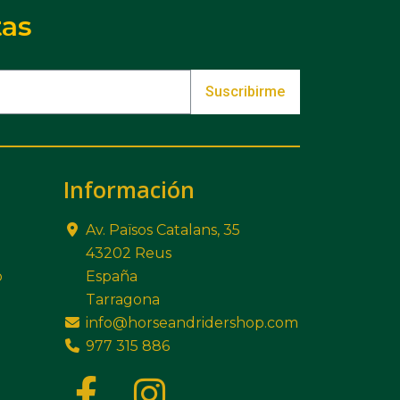
tas
Suscribirme
Información
Av. Països Catalans, 35
43202 Reus
o
España
Tarragona
info@horseandridershop.com
977 315 886