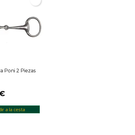
va Poni 2 Piezas
 €
ir a la cesta