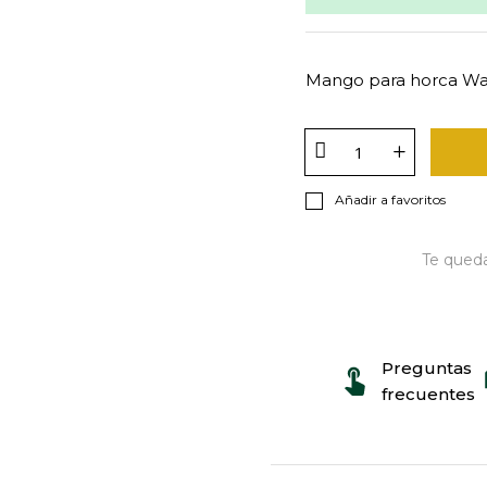
Mango para horca W
Añadir a favoritos
Te qued
Preguntas
frecuentes