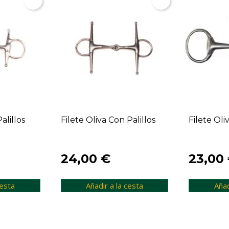
alillos
Filete Oliva Con Palillos
Filete Oli
24,00 €
23,00
cesta
Añadir a la cesta
Añad