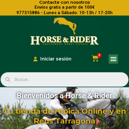
Contacte con nosotros
Envíos gratis a partir de 100€
977315886 - Lunes a Sábado: 10-13h / 17-20h
Iniciar sesión
Bienvenidos a Horse & Rider
Tu tienda de Hípica Online y en
Reus Tarragona