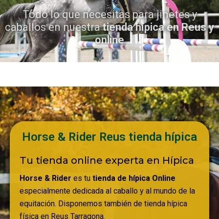
Todo lo que necesitas para jinetes y
caballos en nuestra
tienda hípica en Reus y
online
Horse & Rider Reus tienda hípica
Tu tienda online experta en Hípica
Horse & Rider
es tu
tienda de hípica Online
especialmente dedicada al caballo y al mundo de la
equitación. Disponemos también de tienda hípica
física en Reus Tarragona.