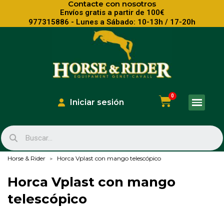
Contacte con nosotros
Envíos gratis a partir de 100€
977315886 - Lunes a Sábado: 10-13h / 17-20h
Iniciar sesión
Horse & Rider
Horca Vplast con mango telescópico
Horca Vplast con mango
telescópico