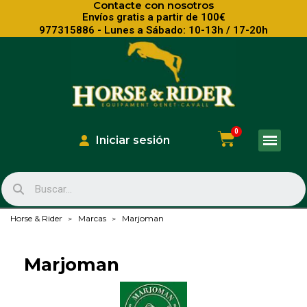
Contacte con nosotros
Envíos gratis a partir de 100€
977315886 - Lunes a Sábado: 10-13h / 17-20h
Iniciar sesión
Horse & Rider
Marcas
Marjoman
Marjoman