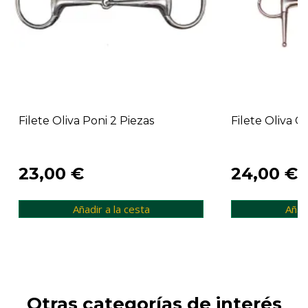
Filete Oliva Poni 2 Piezas
Filete Oliva Co
23,00 €
24,00 €
Añadir a la cesta
Añadi
Otras categorías de interés