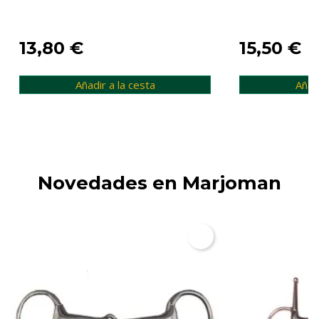
13,80 €
15,50 €
Añadir a la cesta
Añadi
Novedades en Marjoman