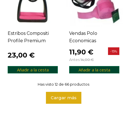
Estribos Compositi
Vendas Polo
Profile Premium
Economicas
Adulto, Colores
11,90 €
-15%
23,00 €
Antes
14,00 €
Añadir a la cesta
Añadir a la cesta
Has visto 12 de 66 productos
Cargar más