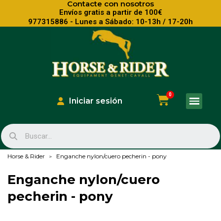
Contacte con nosotros
Envíos gratis a partir de 100€
977315886 - Lunes a Sábado: 10-13h / 17-20h
Iniciar sesión
Horse & Rider
Enganche nylon/cuero pecherin - pony
Enganche nylon/cuero
pecherin - pony