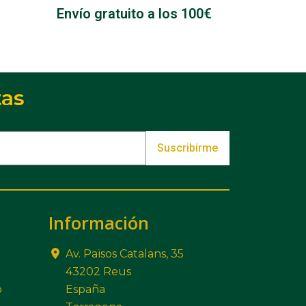
Envío gratuito a los 100€
tas
Suscribirme
Información
Av. Països Catalans, 35
43202 Reus
o
España