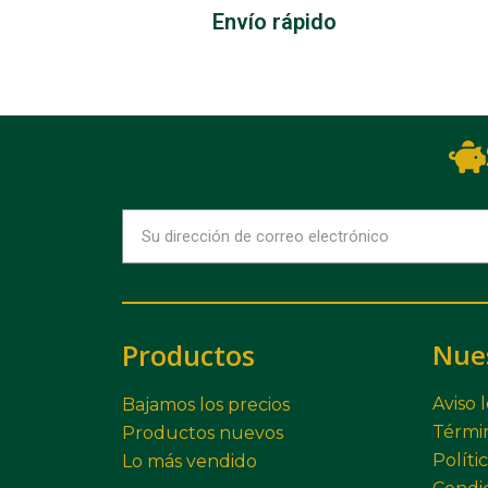
Envío rápido
Productos
Nue
Aviso 
Bajamos los precios
Términ
Productos nuevos
Políti
Lo más vendido