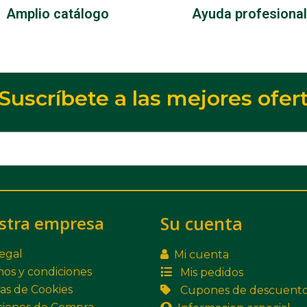
Amplio catálogo
Ayuda profesional
Suscríbete a las mejores ofer
stra empresa
Su cuenta
legal
Mi cuenta
os y condiciones
Mis pedidos
cas de Cookies
Cupones de descuent