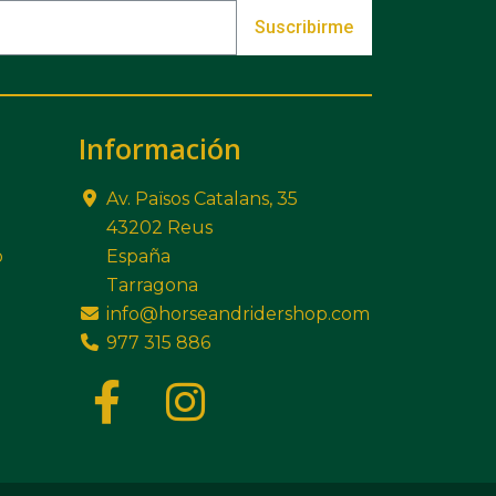
Suscribirme
Información
Av. Països Catalans, 35
43202 Reus
o
España
Tarragona
info@horseandridershop.com
977 315 886