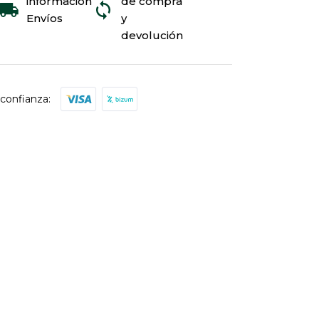
información
de compra
Envíos
y
devolución
confianza: