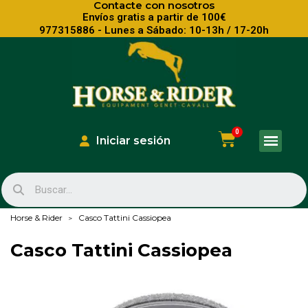
Contacte con nosotros
Envíos gratis a partir de 100€
977315886 - Lunes a Sábado: 10-13h / 17-20h
Iniciar sesión
Horse & Rider
Casco Tattini Cassiopea
Casco Tattini Cassiopea