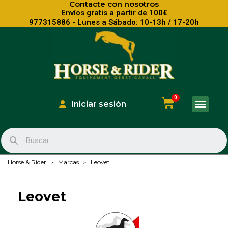
Contacte con nosotros
Envíos gratis a partir de 100€
977315886 - Lunes a Sábado: 10-13h / 17-20h
Iniciar sesión
Horse & Rider
Marcas
Leovet
Leovet