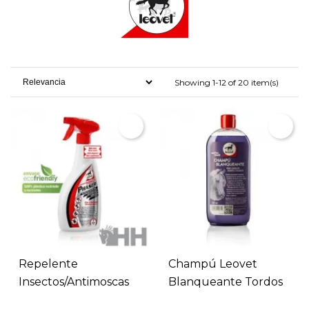
Showing 1-12 of 20 item(s)
Repelente
Champú Leovet
Insectos/antimoscas
Blanqueante Tordos
Leovet